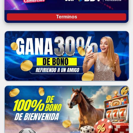
Terminos