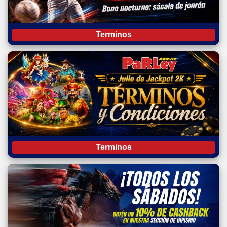
Terminos
Terminos