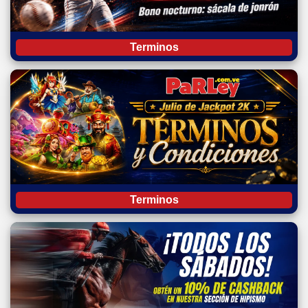
Terminos
Terminos