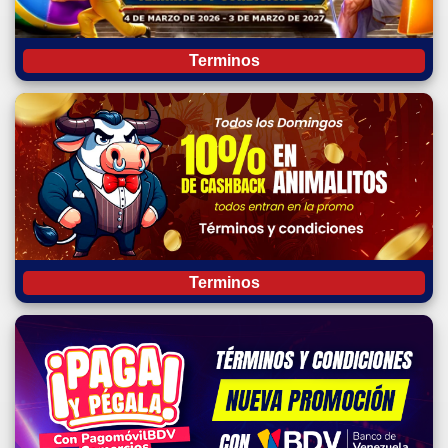
Terminos
Terminos