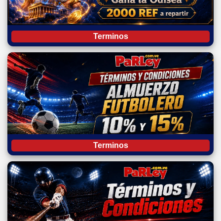
Terminos
Terminos