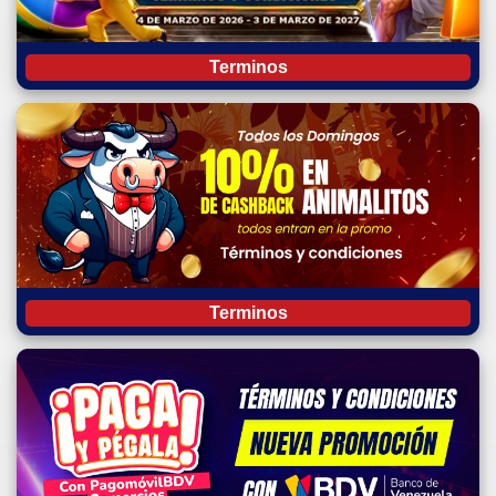
Terminos
Terminos