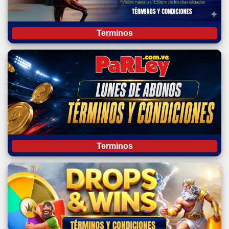
Terminos
Terminos