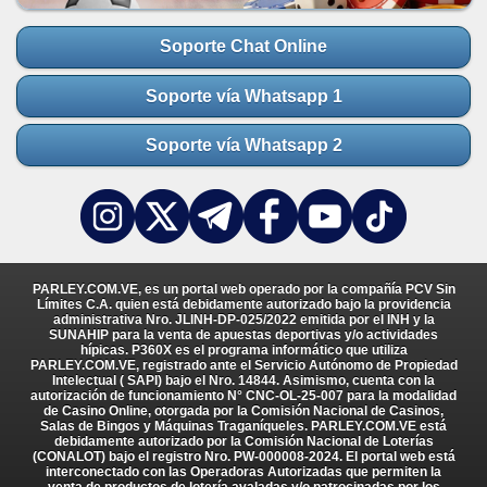
Soporte Chat Online
Soporte vía Whatsapp 1
Soporte vía Whatsapp 2
PARLEY.COM.VE, es un portal web operado por la compañía PCV Sin
Límites C.A. quien está debidamente autorizado bajo la providencia
administrativa Nro. JLINH-DP-025/2022 emitida por el INH y la
SUNAHIP para la venta de apuestas deportivas y/o actividades
hípicas. P360X es el programa informático que utiliza
PARLEY.COM.VE, registrado ante el Servicio Autónomo de Propiedad
Intelectual ( SAPI) bajo el Nro. 14844. Asimismo, cuenta con la
autorización de funcionamiento N° CNC-OL-25-007 para la modalidad
de Casino Online, otorgada por la Comisión Nacional de Casinos,
Salas de Bingos y Máquinas Traganíqueles. PARLEY.COM.VE está
debidamente autorizado por la Comisión Nacional de Loterías
(CONALOT) bajo el registro Nro. PW-000008-2024. El portal web está
interconectado con las Operadoras Autorizadas que permiten la