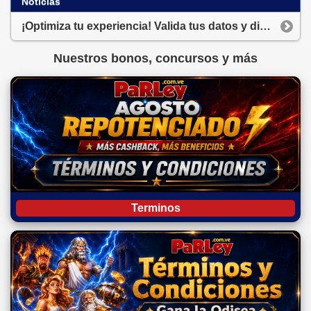
Noticias
¡Optimiza tu experiencia! Valida tus datos y disfruta de transacciones automáticas
Nuestros bonos, concursos y más
Terminos