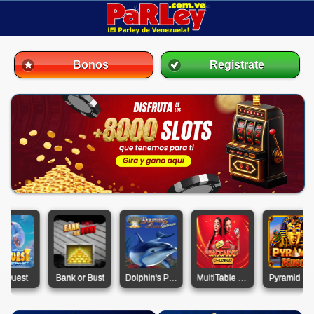
Bonos
Registrate
st
Bank or Bust
Dolphin's Pearl deluxe
MultiTable Play
Pyramid King