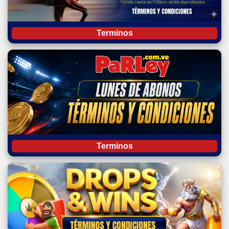
Terminos
Terminos