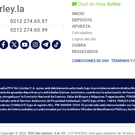
Chat en línea
Activo
ley.la
INICIO
DEPOSITA
0212 274.65.97
APUESTA
0212 274.65.99
Calculadora
Logros del día
COBRA
RESULTADOS
CONDICIONES DE USO
TÉRMINOS Y 
pañía PCV Sin Límites C.A. quien está debidamente autorizado bajo la providencia administrativa Nr
enta de apuestas deportivas y/o actividades hípicas. Asimismo, cuenta con la autorización de func
 otorgada por la Comisión Nacional de Casinos, Salas de Bingos y Máquinas Traganíqueles. P360X 
strado ante el Servicio Autónomo de Propiedad Intelectual ( SAPI) bajo el Nro. 14844. PARLEY.CO
oterías (CONALOT) bajo el registro Nro. PW-000008-2024. El portal web está interconectado con la
tos de lotería avaladas y/o patrocinadas por los Institutos Oficiales de Beneficencia Pública y Asis
Copyright © 2026.
PCV Sin Límites, C.A.
RIF J-31741870-0.
Solo para mayores de 18 años.