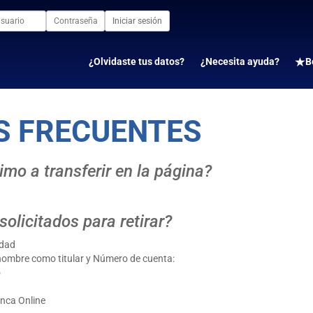
Iniciar sesión
¿Olvidaste tus datos?
¿Necesita ayuda?
B
S FRECUENTES
mo a transferir en la página?
olicitados para retirar?
idad
nombre como titular y Número de cuenta:
o
anca Online