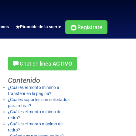
Regístrate
onos
Piramide de la suerte
Chat en línea
ACTIVO
Contenido
¿Cuál es el monto mínimo a
transferir en la página?
¿Cuáles soportes son solicitados
para retirar?
¿Cuál es el monto mínimo de
retiro?
¿Cuál es el monto máximo de
retiro?