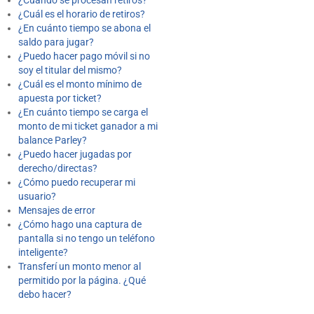
¿Cuándo se procesan retiros?
¿Cuál es el horario de retiros?
¿En cuánto tiempo se abona el
saldo para jugar?
¿Puedo hacer pago móvil si no
soy el titular del mismo?
¿Cuál es el monto mínimo de
apuesta por ticket?
¿En cuánto tiempo se carga el
monto de mi ticket ganador a mi
balance Parley?
¿Puedo hacer jugadas por
derecho/directas?
¿Cómo puedo recuperar mi
usuario?
Mensajes de error
¿Cómo hago una captura de
pantalla si no tengo un teléfono
inteligente?
Transferí un monto menor al
permitido por la página. ¿Qué
debo hacer?