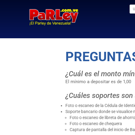
PREGUNTA
¿Cuál es el monto míni
El mínimo a depositar es de 1,00
¿Cuáles soportes son s
Foto o escaneo de la Cédula de Ident
Soporte bancario donde se visualice 
Foto o escaneo de libreta de ahorr
Foto o escaneo de chequera
Captura de pantalla del inicio de B