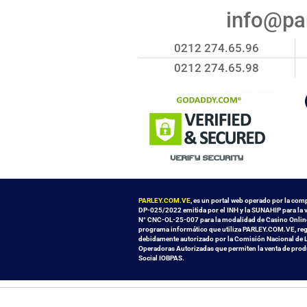
info@par
0212 274.65.96
0212 274.65.98
PARLEY.COM.VE
, es un portal web operado por la com
DP-025/2022 emitida por el INH y la SUNAHIP para la v
N° CNC-OL-25-007 para la modalidad de Casino Online,
programa informático que utiliza PARLEY.COM.VE, regi
debidamente autorizado por la Comisión Nacional de L
Operadoras Autorizadas que permiten la venta de produc
Social IOBPAS.