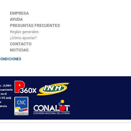
EMPRESA
AYUDA
PREGUNTAS FRECUENTES
Reglas generales
¿Cómo apostar?
CONTACTO
NOTICIAS
CONDICIONES
o. JLINH-
ionamiento
es el
M.VE está
s
tencia