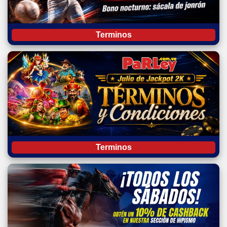
Terminos
Terminos