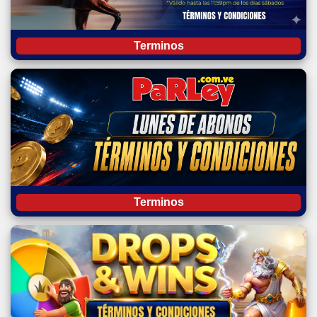
Terminos
Terminos