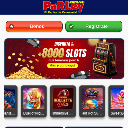
Bonos
Registrate
Take Santa's Shop
Duel of Night & Day
Immersive Roulette Deluxe
Hot Hot Summer
Sweet Bonanza Xmas