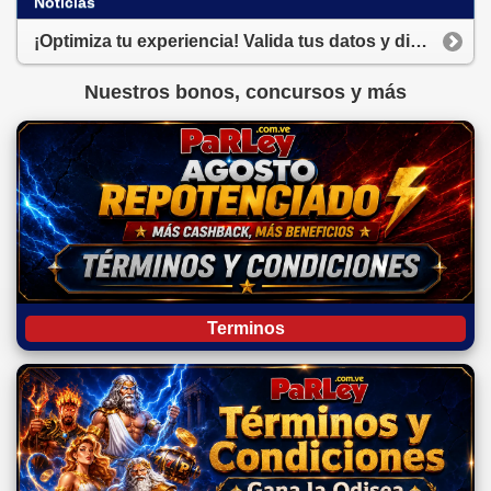
Noticias
¡Optimiza tu experiencia! Valida tus datos y disfruta de transacciones automáticas
Nuestros bonos, concursos y más
Terminos