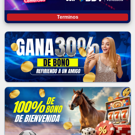
Terminos