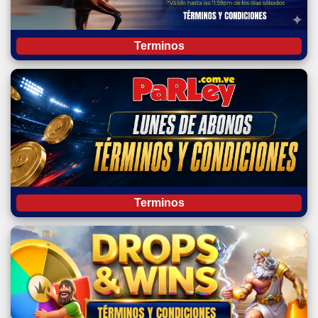
Terminos
Terminos