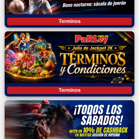
Terminos
Terminos