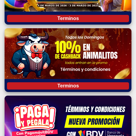
Terminos
Terminos