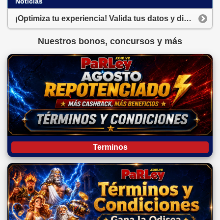
Noticias
¡Optimiza tu experiencia! Valida tus datos y disfruta de transacciones automáticas
Nuestros bonos, concursos y más
Terminos