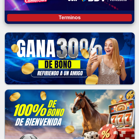
Terminos