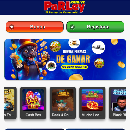
Bonos
Registrate
Digger's Fortune
Cash Box
Peek & Pounce
Mucho Loco Habanero
Black Rider