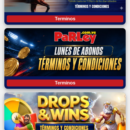
Terminos
Terminos