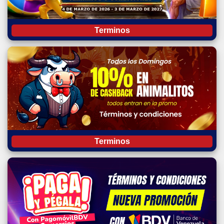
Terminos
Terminos