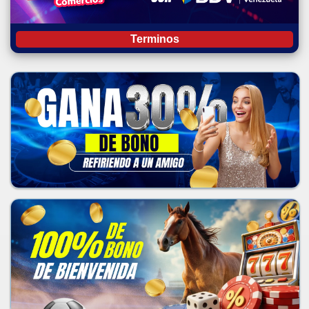
Terminos