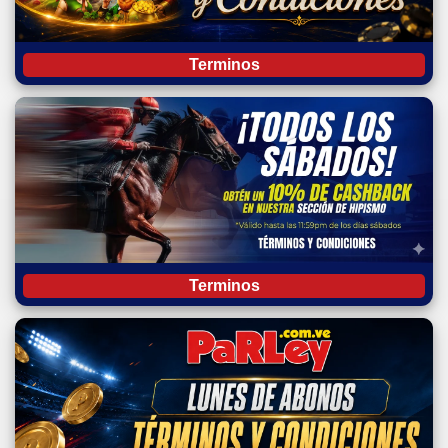
Terminos
Terminos