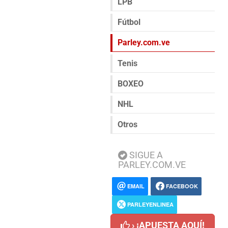
LPB
Fútbol
Parley.com.ve
Tenis
BOXEO
NHL
Otros
SIGUE A
PARLEY.COM.VE
EMAIL
FACEBOOK
PARLEYENLINEA
› ¡APUESTA AQUÍ!