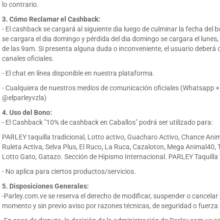
lo contrario.
3. Cómo Reclamar el Cashback:
- El cashback se cargará al siguiente dia luego de culminar la fecha del 
se cargara el dia domingo y pérdida del dia domingo se cargara el lunes, d
de las 9am. Si presenta alguna duda o inconveniente, el usuario deberá
canales oficiales.
- El chat en línea disponible en nuestra plataforma.
- Cualquiera de nuestros medios de comunicación oficiales (Whatsapp
@elparleyvzla)
4. Uso del Bono:
- El Cashback "10% de cashback en Caballos" podrá ser utilizado para:
PARLEY taquilla tradicional, Lotto activo, Guacharo Activo, Chance Anim
Ruleta Activa, Selva Plus, El Ruco, La Ruca, Cazaloton, Mega Animal40, T
Lotto Gato, Gatazo. Sección de Hipismo Internacional. PARLEY Taquilla
- No aplica para ciertos productos/servicios.
5. Disposiciones Generales:
-Parley.com.ve se reserva el derecho de modificar, suspender o cancelar
momento y sin previo aviso por razones técnicas, de seguridad o fuerza