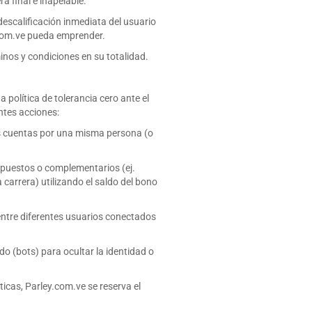
á final e inapelable.
descalificación inmediata del usuario
y.com.ve pueda emprender.
inos y condiciones en su totalidad.
 política de tolerancia cero ante el
ntes acciones:
s cuentas por una misma persona (o
puestos o complementarios (ej.
 carrera) utilizando el saldo del bono
ntre diferentes usuarios conectados
 (bots) para ocultar la identidad o
icas, Parley.com.ve se reserva el