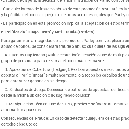
-En caso de disputa, la decisión de la administración de Parley.com.ve ser
- Cualquier intento de fraude o abuso de esta promoción resultará en la 
y la pérdida del bono, sin perjuicio de otras acciones legales que Parle
- La participación en esta promoción implica la aceptación de estos térm
6. Política de "Juego Justo" y Anti-Fraude (Estricto)
Para garantizar la integridad de la promoción, Parley.com.ve aplicará una
abuso de bonos. Se considerará fraude o abuso cualquiera de las siguie
A. Cuentas Duplicadas (Multi-accounting): Creación o uso de múltiple
grupo de personas) para reclamar el bono más de una vez.
B. Apuestas de Cobertura (Hedging): Realizar apuestas a resultados o
apostar a "Par" e "Impar" simultáneamente, o a todos los caballos de una
para garantizar ganancias sin riesgo.
C. Sindicatos de Juego: Detección de patrones de apuestas idénticos e
desde la misma ubicación o IP, sugiriendo colusión.
D. Manipulación Técnica: Uso de VPNs, proxies o software automatizado
automatizar apuestas.
Consecuencias del Fraude: En caso de detectar cualquiera de estas práct
derecho absoluto de: