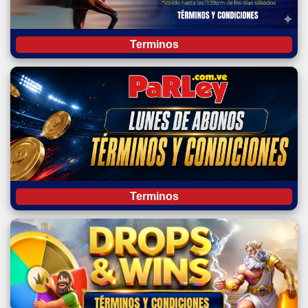
Terminos
Terminos