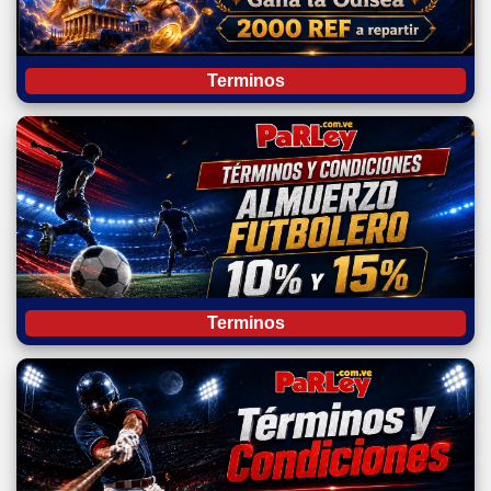
Terminos
Terminos