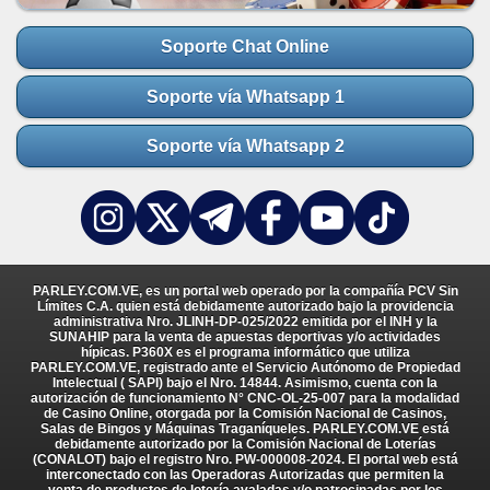
Soporte Chat Online
Soporte vía Whatsapp 1
Soporte vía Whatsapp 2
PARLEY.COM.VE, es un portal web operado por la compañía PCV Sin
Límites C.A. quien está debidamente autorizado bajo la providencia
administrativa Nro. JLINH-DP-025/2022 emitida por el INH y la
SUNAHIP para la venta de apuestas deportivas y/o actividades
hípicas. P360X es el programa informático que utiliza
PARLEY.COM.VE, registrado ante el Servicio Autónomo de Propiedad
Intelectual ( SAPI) bajo el Nro. 14844. Asimismo, cuenta con la
autorización de funcionamiento N° CNC-OL-25-007 para la modalidad
de Casino Online, otorgada por la Comisión Nacional de Casinos,
Salas de Bingos y Máquinas Traganíqueles. PARLEY.COM.VE está
debidamente autorizado por la Comisión Nacional de Loterías
(CONALOT) bajo el registro Nro. PW-000008-2024. El portal web está
interconectado con las Operadoras Autorizadas que permiten la