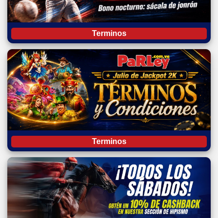
Terminos
Terminos