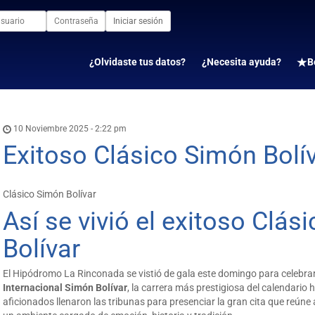
Iniciar sesión
¿Olvidaste tus datos?
¿Necesita ayuda?
B
10 Noviembre 2025 - 2:22 pm
Exitoso Clásico Simón Bolí
Clásico Simón Bolívar
Así se vivió el exitoso Clás
Bolívar
El Hipódromo La Rinconada se vistió de gala este domingo para celebra
Internacional Simón Bolívar
, la carrera más prestigiosa del calendario 
aficionados llenaron las tribunas para presenciar la gran cita que reúne 