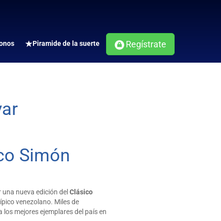
Regístrate
onos
Piramide de la suerte
var
ico Simón
r una nueva edición del
Clásico
hípico venezolano. Miles de
a los mejores ejemplares del país en