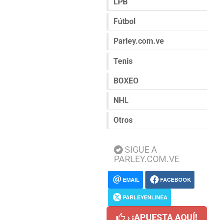
LPB
Fútbol
Parley.com.ve
Tenis
BOXEO
NHL
Otros
SIGUE A
PARLEY.COM.VE
EMAIL
FACEBOOK
PARLEYENLINEA
› ¡APUESTA AQUÍ!