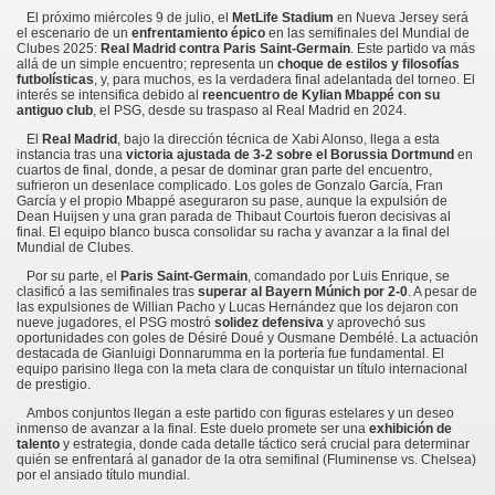
El próximo miércoles 9 de julio, el
MetLife Stadium
en Nueva Jersey será
el escenario de un
enfrentamiento épico
en las semifinales del Mundial de
Clubes 2025:
Real Madrid contra Paris Saint-Germain
. Este partido va más
allá de un simple encuentro; representa un
choque de estilos y filosofías
futbolísticas
, y, para muchos, es la verdadera final adelantada del torneo. El
interés se intensifica debido al
reencuentro de Kylian Mbappé con su
antiguo club
, el PSG, desde su traspaso al Real Madrid en 2024.
El
Real Madrid
, bajo la dirección técnica de Xabi Alonso, llega a esta
instancia tras una
victoria ajustada de 3-2 sobre el Borussia Dortmund
en
cuartos de final, donde, a pesar de dominar gran parte del encuentro,
sufrieron un desenlace complicado. Los goles de Gonzalo García, Fran
García y el propio Mbappé aseguraron su pase, aunque la expulsión de
Dean Huijsen y una gran parada de Thibaut Courtois fueron decisivas al
final. El equipo blanco busca consolidar su racha y avanzar a la final del
Mundial de Clubes.
Por su parte, el
Paris Saint-Germain
, comandado por Luis Enrique, se
clasificó a las semifinales tras
superar al Bayern Múnich por 2-0
. A pesar de
las expulsiones de Willian Pacho y Lucas Hernández que los dejaron con
nueve jugadores, el PSG mostró
solidez defensiva
y aprovechó sus
oportunidades con goles de Désiré Doué y Ousmane Dembélé. La actuación
destacada de Gianluigi Donnarumma en la portería fue fundamental. El
equipo parisino llega con la meta clara de conquistar un título internacional
de prestigio.
Ambos conjuntos llegan a este partido con figuras estelares y un deseo
inmenso de avanzar a la final. Este duelo promete ser una
exhibición de
talento
y estrategia, donde cada detalle táctico será crucial para determinar
quién se enfrentará al ganador de la otra semifinal (Fluminense vs. Chelsea)
por el ansiado título mundial.