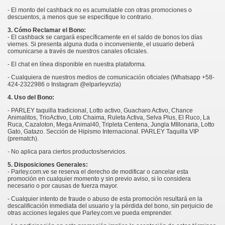
- El monto del cashback no es acumulable con otras promociones o
descuentos, a menos que se especifique lo contrario.
3. Cómo Reclamar el Bono:
- El cashback se cargará específicamente en el saldo de bonos los días
viernes. Si presenta alguna duda o inconveniente, el usuario deberá
comunicarse a través de nuestros canales oficiales.
- El chat en línea disponible en nuestra plataforma.
- Cualquiera de nuestros medios de comunicación oficiales (Whatsapp +58-
424-2322986 o Instagram @elparleyvzla)
4. Uso del Bono:
- PARLEY taquilla tradicional, Lotto activo, Guacharo Activo, Chance
Animalitos, TrioActivo, Loto Chaima, Ruleta Activa, Selva Plus, El Ruco, La
Ruca, Cazaloton, Mega Animal40, Tripleta Centena, Jungla MIllonaria, Lotto
Gato, Gatazo. Sección de Hipismo Internacional. PARLEY Taquilla VIP
(prematch).
- No aplica para ciertos productos/servicios.
5. Disposiciones Generales:
- Parley.com.ve se reserva el derecho de modificar o cancelar esta
promoción en cualquier momento y sin previo aviso, si lo considera
necesario o por causas de fuerza mayor.
- Cualquier intento de fraude o abuso de esta promoción resultará en la
descalificación inmediata del usuario y la pérdida del bono, sin perjuicio de
otras acciones legales que Parley.com.ve pueda emprender.