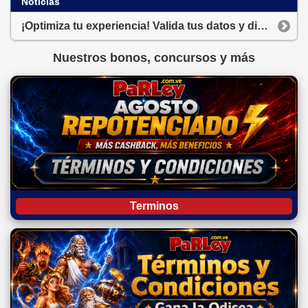
Noticias
¡Optimiza tu experiencia! Valida tus datos y disfruta de transacciones automáticas
Nuestros bonos, concursos y más
Terminos