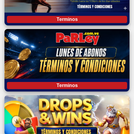
Terminos
Terminos