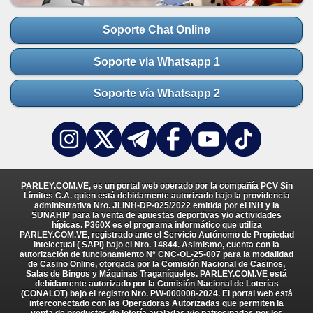
Soporte Chat Online
Soporte vía Whatsapp 1
Soporte vía Whatsapp 2
PARLEY.COM.VE, es un portal web operado por la compañía PCV Sin
Límites C.A. quien está debidamente autorizado bajo la providencia
administrativa Nro. JLINH-DP-025/2022 emitida por el INH y la
SUNAHIP para la venta de apuestas deportivas y/o actividades
hípicas. P360X es el programa informático que utiliza
PARLEY.COM.VE, registrado ante el Servicio Autónomo de Propiedad
Intelectual ( SAPI) bajo el Nro. 14844. Asimismo, cuenta con la
autorización de funcionamiento N° CNC-OL-25-007 para la modalidad
de Casino Online, otorgada por la Comisión Nacional de Casinos,
Salas de Bingos y Máquinas Traganíqueles. PARLEY.COM.VE está
debidamente autorizado por la Comisión Nacional de Loterías
(CONALOT) bajo el registro Nro. PW-000008-2024. El portal web está
interconectado con las Operadoras Autorizadas que permiten la