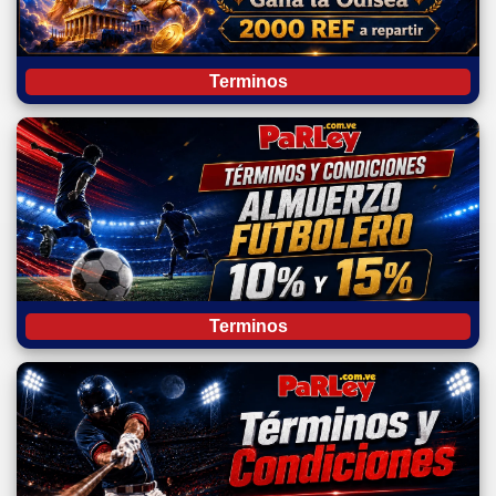
Terminos
Terminos