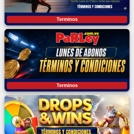
Terminos
Terminos