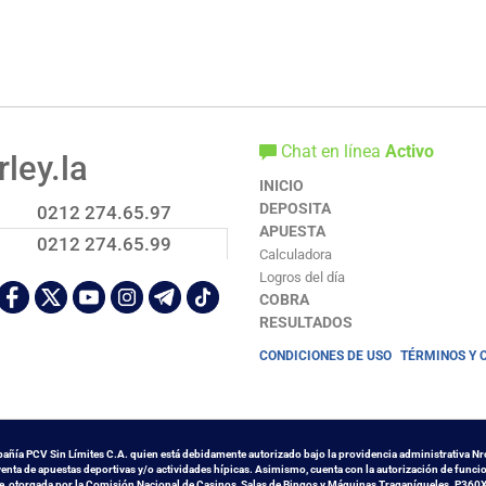
Chat en línea
Activo
ley.la
INICIO
DEPOSITA
0212 274.65.97
APUESTA
0212 274.65.99
Calculadora
Logros del día
COBRA
RESULTADOS
CONDICIONES DE USO
TÉRMINOS Y 
pañía PCV Sin Límites C.A. quien está debidamente autorizado bajo la providencia administrativa Nr
enta de apuestas deportivas y/o actividades hípicas. Asimismo, cuenta con la autorización de func
 otorgada por la Comisión Nacional de Casinos, Salas de Bingos y Máquinas Traganíqueles. P360X 