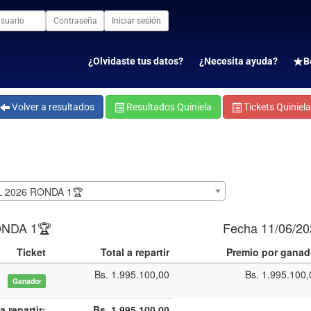
Iniciar sesión
¿Olvidaste tus datos?
¿Necesita ayuda?
B
Volver a resultados
Resultados Quiniela
Tickets Quiniela