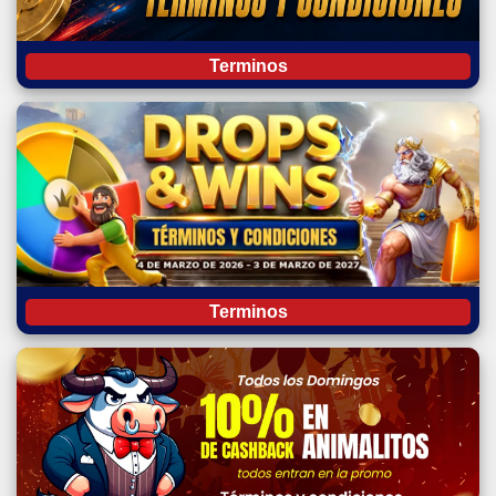
Terminos
Terminos