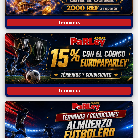
Terminos
Terminos