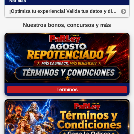
Noticias
¡Optimiza tu experiencia! Valida tus datos y disfruta de transacciones automáticas
Nuestros bonos, concursos y más
Terminos