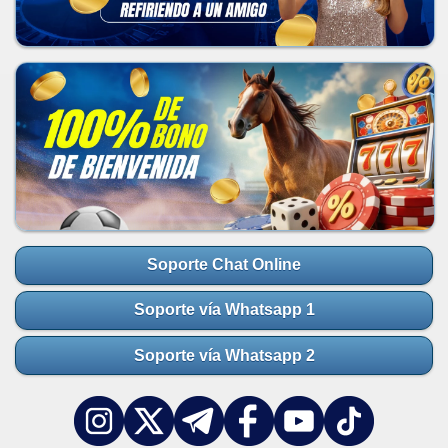
Soporte Chat Online
Soporte vía Whatsapp 1
Soporte vía Whatsapp 2