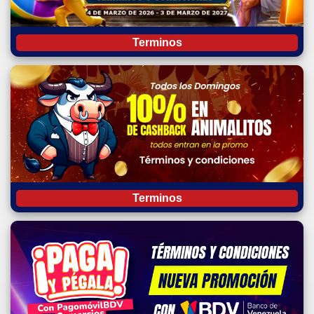
Terminos
Terminos