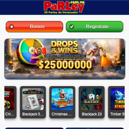
Bonos
Registrate
Electric Chip Extreme
Blackjack 5 Live
Christmas Big Bass Bonanza
Blackjack 23
Timber Stacks