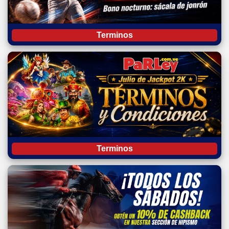
Terminos
Terminos