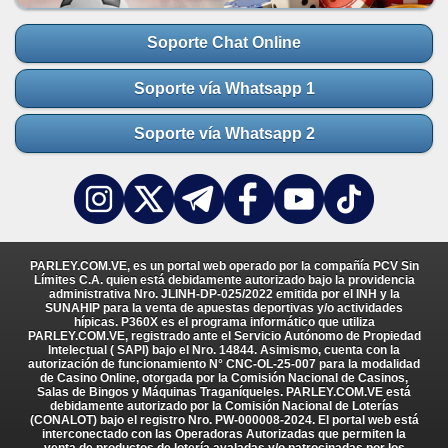
Soporte Chat Online
Soporte vía Whatsapp 1
Soporte vía Whatsapp 2
PARLEY.COM.VE, es un portal web operado por la compañía PCV Sin
Límites C.A. quien está debidamente autorizado bajo la providencia
administrativa Nro. JLINH-DP-025/2022 emitida por el INH y la
SUNAHIP para la venta de apuestas deportivas y/o actividades
hípicas. P360X es el programa informático que utiliza
PARLEY.COM.VE, registrado ante el Servicio Autónomo de Propiedad
Intelectual ( SAPI) bajo el Nro. 14844. Asimismo, cuenta con la
autorización de funcionamiento N° CNC-OL-25-007 para la modalidad
de Casino Online, otorgada por la Comisión Nacional de Casinos,
Salas de Bingos y Máquinas Traganíqueles. PARLEY.COM.VE está
debidamente autorizado por la Comisión Nacional de Loterías
(CONALOT) bajo el registro Nro. PW-000008-2024. El portal web está
interconectado con las Operadoras Autorizadas que permiten la