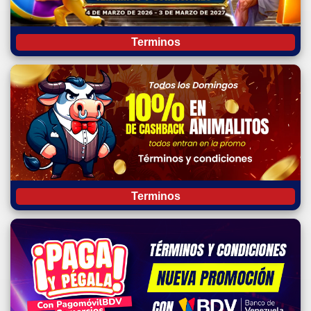
Terminos
Terminos