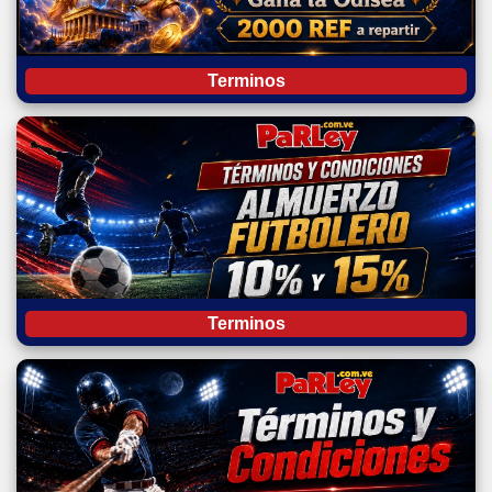
Terminos
Terminos