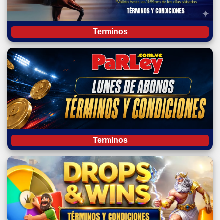
Terminos
Terminos