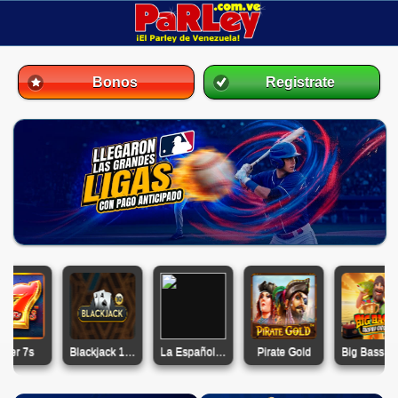
Bonos
Registrate
7s
Blackjack 10 - Azure
La Española Roulette
Pirate Gold
Big Bass Trophy Catch