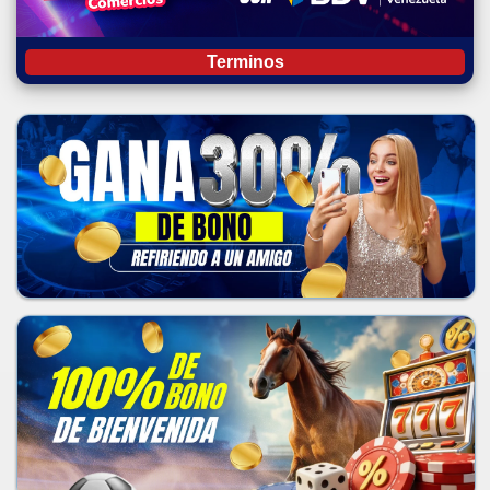
Terminos