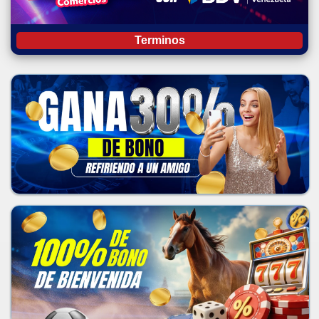
Terminos