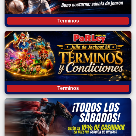
Terminos
Terminos