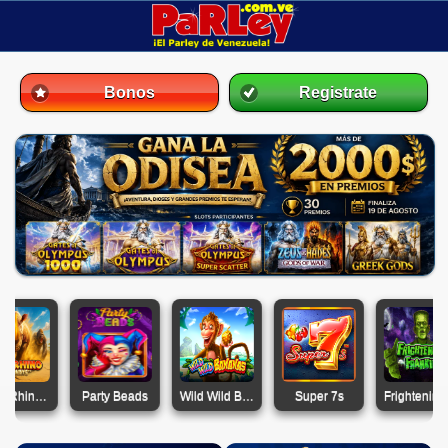
Bonos
Registrate
Great Rhino Megaways
Party Beads
Wild Wild Bananas
Super 7s
Frightening Frankie