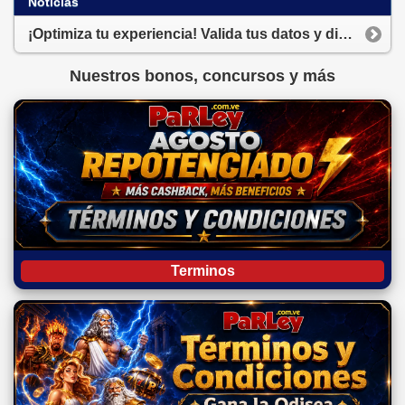
Noticias
¡Optimiza tu experiencia! Valida tus datos y disfruta de transacciones automáticas
Nuestros bonos, concursos y más
Terminos